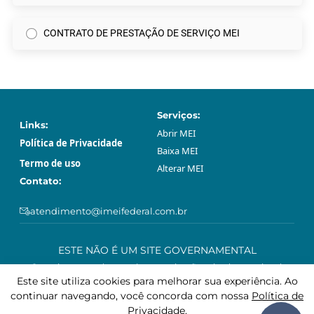
CONTRATO DE PRESTAÇÃO DE SERVIÇO MEI
Serviços:
Links:
Abrir МЕI
Política de Privacidade
Baixa МЕI
Termo de uso
Alterar МЕI
Contato:
atendimento@imeifederal.com.br
ESTE NÃO É UM SITE GOVERNAMENTAL
O serviço prestado através neste site são privado e opcional.
Podem ser feitos gratuitamente sem o acompanhamento profissional
Este site utiliza cookies para melhorar sua experiência. Ao
deste site, através da plataforma governamental gov.br.
continuar navegando, você concorda com nossa
Política de
Privacidade
.