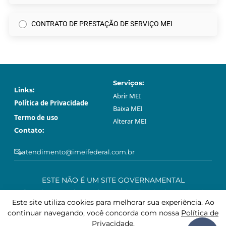
CONTRATO DE PRESTAÇÃO DE SERVIÇO MEI
Serviços:
Links:
Abrir МЕI
Política de Privacidade
Baixa МЕI
Termo de uso
Alterar МЕI
Contato:
atendimento@imeifederal.com.br
ESTE NÃO É UM SITE GOVERNAMENTAL
O serviço prestado através neste site são privado e opcional.
Podem ser feitos gratuitamente sem o acompanhamento profissional
Este site utiliza cookies para melhorar sua experiência. Ao
deste site, através da plataforma governamental gov.br.
continuar navegando, você concorda com nossa
Política de
Privacidade
.